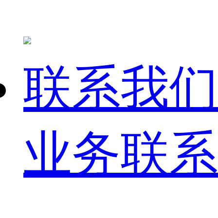
联系我们
业务联系