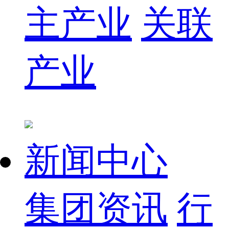
主产业
关联
产业
新闻中心
集团资讯
行