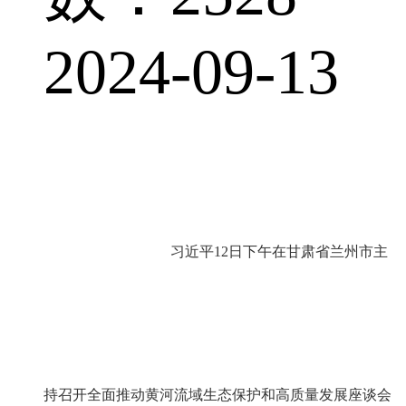
2024-09-13
习近平12日下午在甘肃省兰州市主
持召开全面推动黄河流域生态保护和高质量发展座谈会