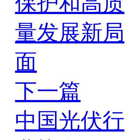
保护和高质
量发展新局
面
下一篇
中国光伏行