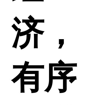
济，
有序