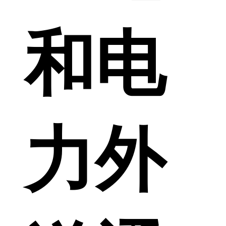
和电
力外