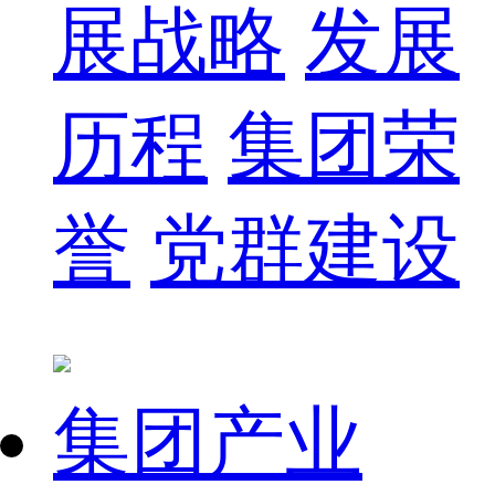
展战略
发展
历程
集团荣
誉
党群建设
集团产业