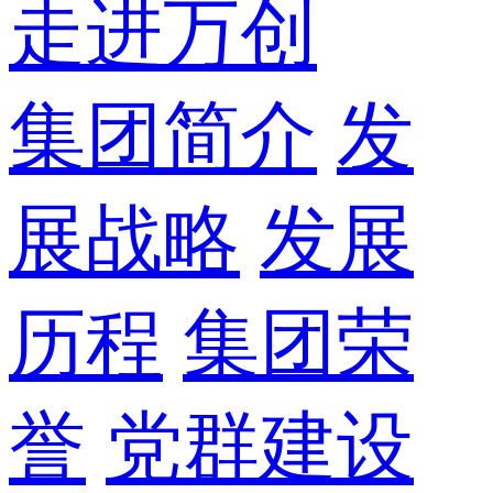
走进万创
集团简介
发
展战略
发展
历程
集团荣
誉
党群建设