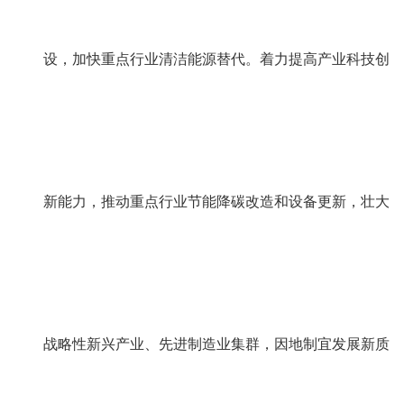
设，加快重点行业清洁能源替代。着力提高产业科技创
新能力，推动重点行业节能降碳改造和设备更新，壮大
战略性新兴产业、先进制造业集群，因地制宜发展新质