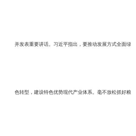
并发表重要讲话。习近平指出，要推动发展方式全面绿
色转型，建设特色优势现代产业体系。毫不放松抓好粮