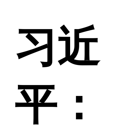
习近
平：