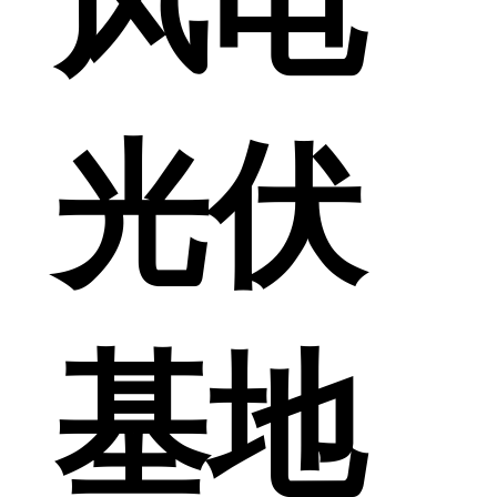
风电
光伏
基地