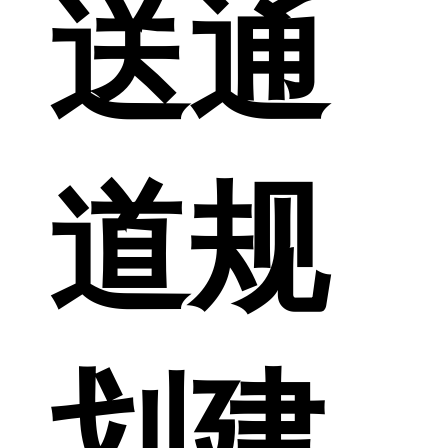
送通
道规
划建