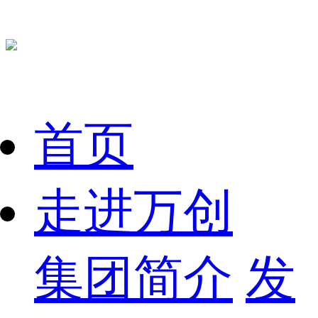
首页
走进万创
集团简介
发