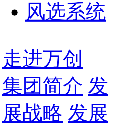
走进万创
集团简介
发
展战略
发展