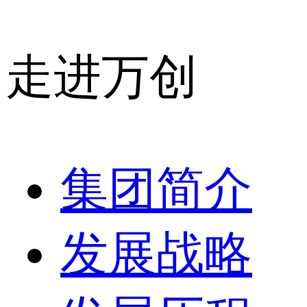
走进万创
集团简介
发展战略