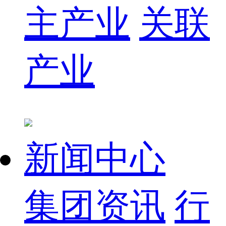
主产业
关联
产业
新闻中心
集团资讯
行