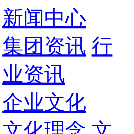
新闻中心
集团资讯
行
业资讯
企业文化
文化理念
文