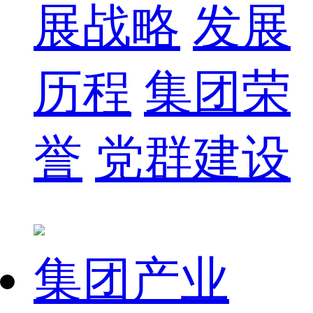
展战略
发展
历程
集团荣
誉
党群建设
集团产业