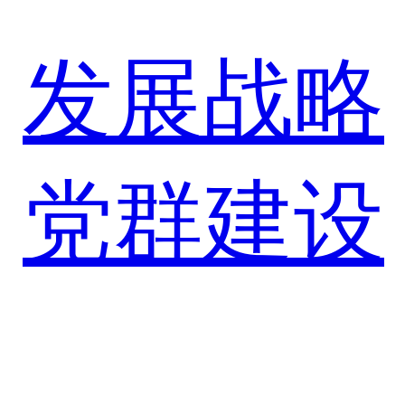
发展战略
党群建设