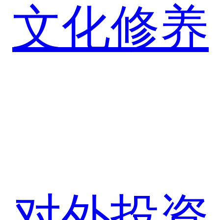
文化修养
对外投资