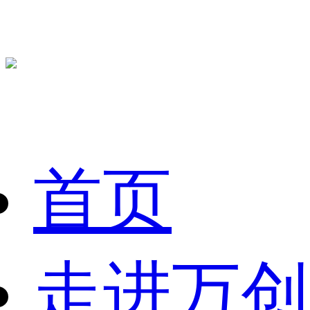
首页
走进万创