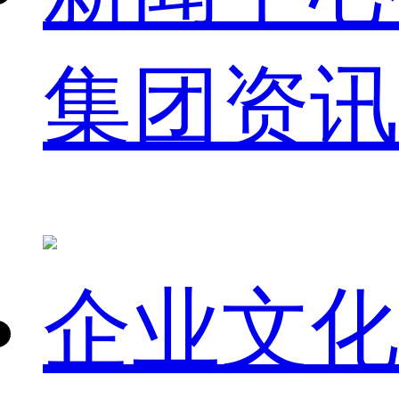
集团资讯
企业文化