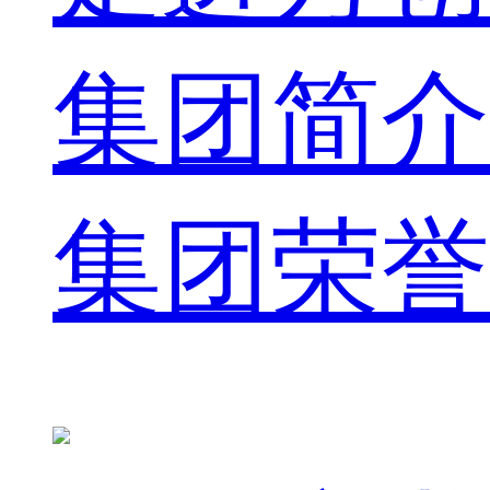
集团简介
集团荣誉