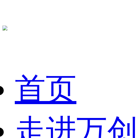
首页
走进万创