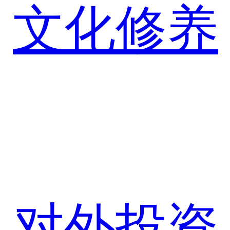
文化修养
对外投资