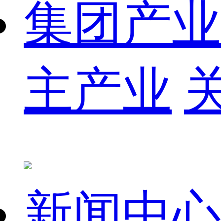
集团产业
主产业
新闻中心