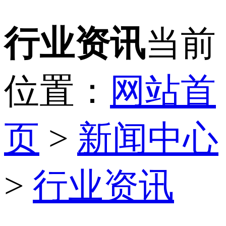
行业资讯
当前
位置：
网站首
页
>
新闻中心
>
行业资讯