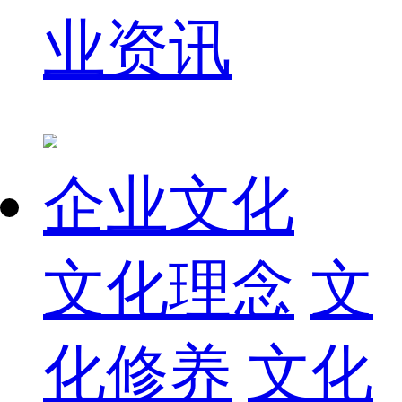
业资讯
企业文化
文化理念
文
化修养
文化