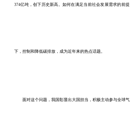
374亿吨，创下历史新高。如何在满足当前社会发展需求的前提
下，控制和降低碳排放，成为近年来的热点话题。
面对这个问题，我国彰显出大国担当，积极主动参与全球气