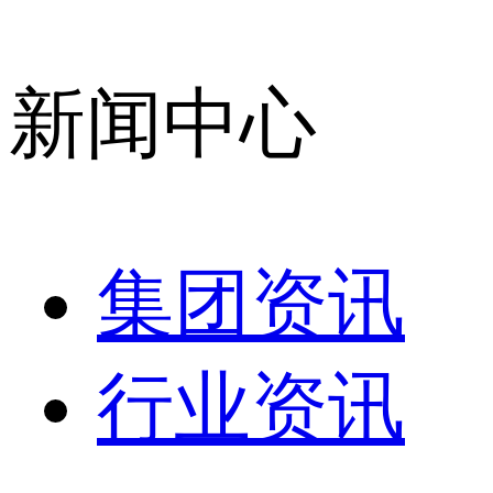
新闻中心
集团资讯
行业资讯