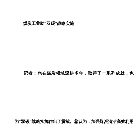
煤炭工业助“双碳”战略实施
记者：您在煤炭领域深耕多年，取得了一系列成就，也
为“双碳”战略实施作出了贡献。您认为，加强煤炭清洁高效利用