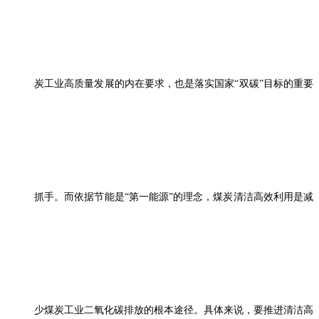
炭工业高质量发展的内在要求，也是落实国家“双碳”目标的重要
抓手。而依据节能是“第一能源”的理念，煤炭清洁高效利用是减
少煤炭工业二氧化碳排放的根本途径。具体来说，要推进清洁高