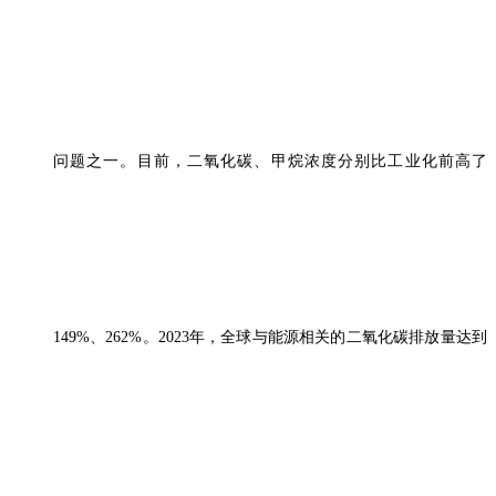
问题之一。目前，二氧化碳、甲烷浓度分别比工业化前高了
149%、262%。2023年，全球与能源相关的二氧化碳排放量达到