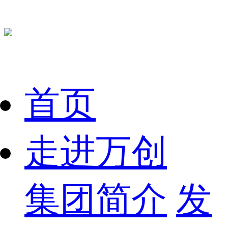
首页
走进万创
集团简介
发