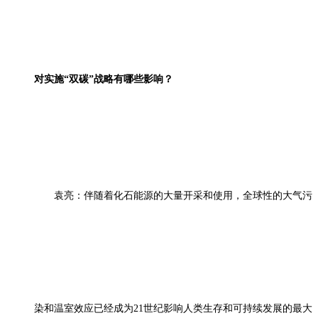
对实施“双碳”战略有哪些影响？
袁亮：伴随着化石能源的大量开采和使用，全球性的大气污
染和温室效应已经成为21世纪影响人类生存和可持续发展的最大