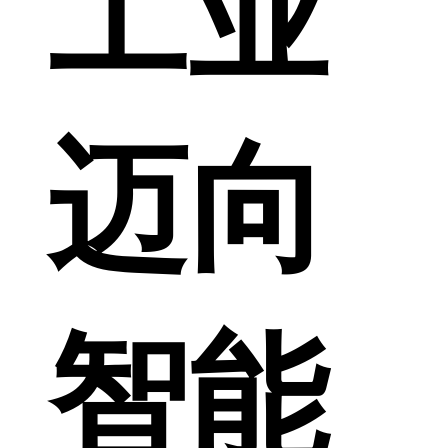
工业
迈向
智能