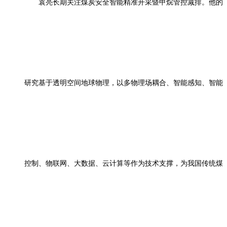
袁亮长期关注煤炭安全智能精准开采暨甲烷管控减排。他的
研究基于透明空间地球物理，以多物理场耦合、智能感知、智能
控制、物联网、大数据、云计算等作为技术支撑，为我国传统煤