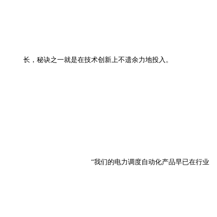
长，秘诀之一就是在技术创新上不遗余力地投入。
“我们的电力调度自动化产品早已在行业