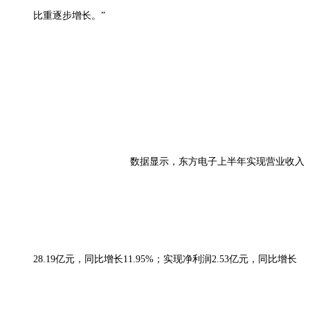
比重逐步增长。”
数据显示，东方电子上半年实现营业收入
28.19亿元，同比增长11.95%；实现净利润2.53亿元，同比增长