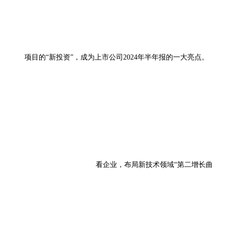
项目的“新投资”，成为上市公司2024年半年报的一大亮点。
看企业，布局新技术领域“第二增长曲