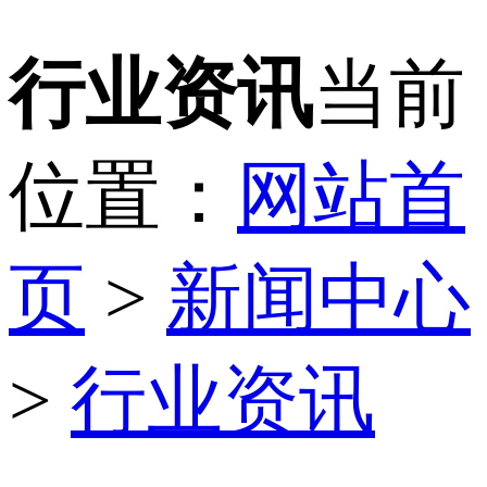
行业资讯
当前
位置：
网站首
页
>
新闻中心
>
行业资讯