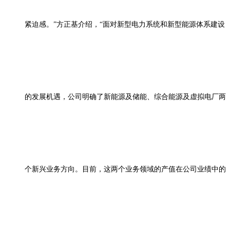
紧迫感。”方正基介绍，“面对新型电力系统和新型能源体系建设
的发展机遇，公司明确了新能源及储能、综合能源及虚拟电厂两
个新兴业务方向。目前，这两个业务领域的产值在公司业绩中的