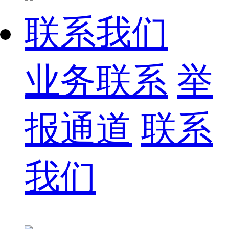
联系我们
业务联系
举
报通道
联系
我们