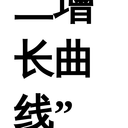
二增
长曲
线”