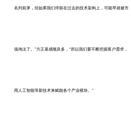
名列前茅，但如果我们停留在过去的技术架构上，可能早就被市
场淘汰了。”方正基感慨良多，“所以我们要不断挖掘客户需求，
用人工智能等新技术来赋能各个产业模块。”