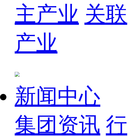
主产业
关联
产业
新闻中心
集团资讯
行