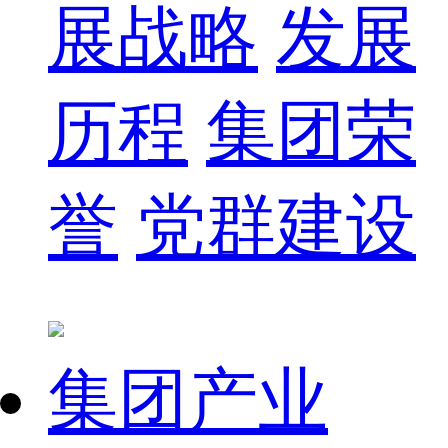
展战略
发展
历程
集团荣
誉
党群建设
集团产业