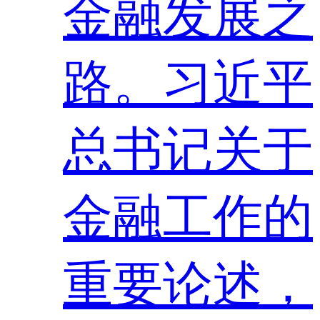
金融发展之
路。习近平
总书记关于
金融工作的
重要论述，