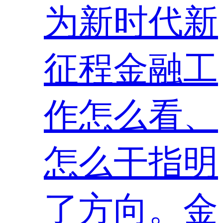
为新时代新
征程金融工
作怎么看、
怎么干指明
了方向。金