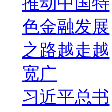
推动中国特
色金融发展
之路越走越
宽广
习近平总书