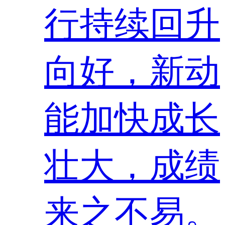
行持续回升
向好，新动
能加快成长
壮大，成绩
来之不易。