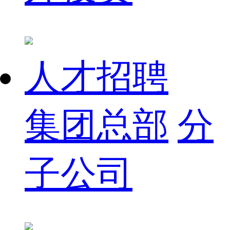
人才招聘
集团总部
分
子公司