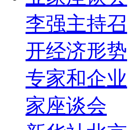
李强主持召
开经济形势
专家和企业
家座谈会