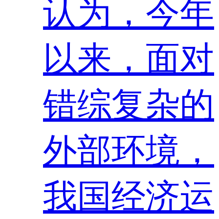
认为，今年
以来，面对
错综复杂的
外部环境，
我国经济运