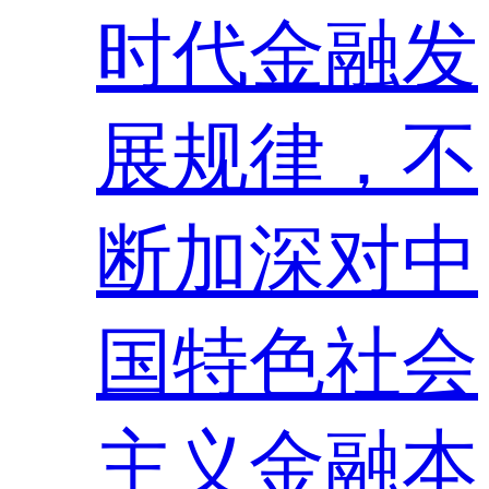
时代金融发
展规律，不
断加深对中
国特色社会
主义金融本