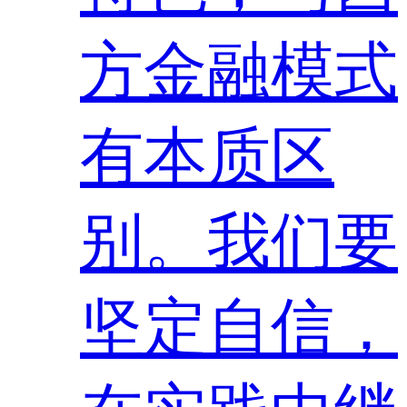
方金融模式
有本质区
别。我们要
坚定自信，