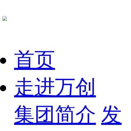
首页
走进万创
集团简介
发