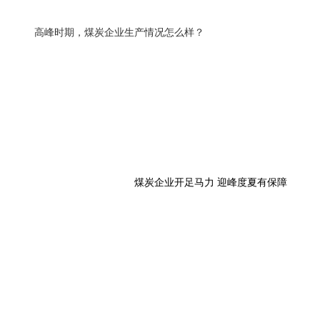
高峰时期，煤炭企业生产情况怎么样？
煤炭企业开足马力 迎峰度夏有保障