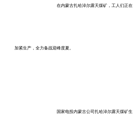
在内蒙古扎哈淖尔露天煤矿，工人们正在
加紧生产，全力备战迎峰度夏。
国家电投内蒙古公司扎哈淖尔露天煤矿生