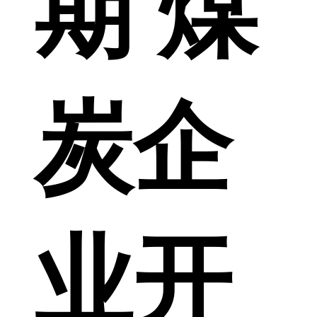
期 煤
炭企
业开