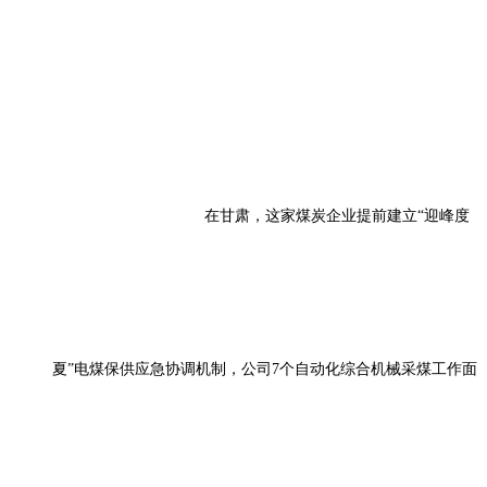
在甘肃，这家煤炭企业提前建立“迎峰度
夏”电煤保供应急协调机制，公司7个自动化综合机械采煤工作面