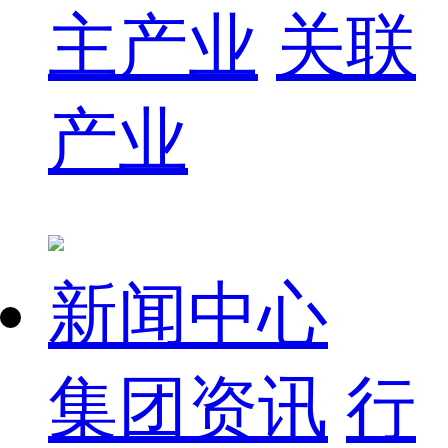
主产业
关联
产业
新闻中心
集团资讯
行