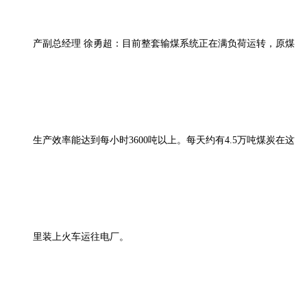
产副总经理 徐勇超：目前整套输煤系统正在满负荷运转，原煤
生产效率能达到每小时3600吨以上。每天约有4.5万吨煤炭在这
里装上火车运往电厂。