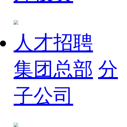
人才招聘
集团总部
分
子公司