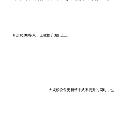
月进尺300多米，工效提升3倍以上。
大规模设备更新带来效率提升的同时，也