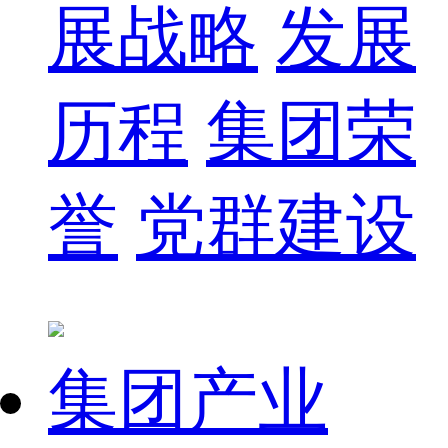
展战略
发展
历程
集团荣
誉
党群建设
集团产业