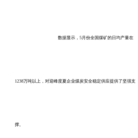
数据显示，5月份全国煤矿的日均产量在
1238万吨以上，对迎峰度夏企业煤炭安全稳定供应提供了坚强支
撑。