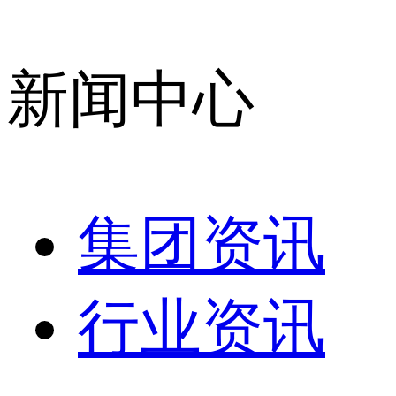
新闻中心
集团资讯
行业资讯