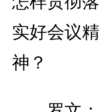
怎样贯彻落
实好会议精
神？
罗文：