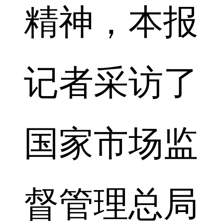
精神，本报
记者采访了
国家市场监
督管理总局