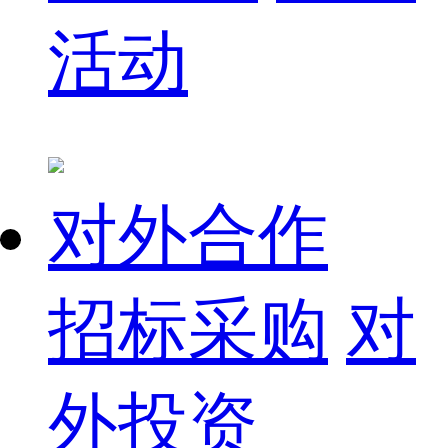
活动
对外合作
招标采购
对
外投资