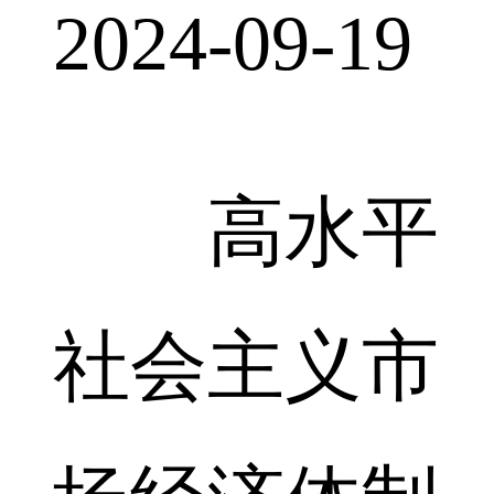
2024-09-19
高水平
社会主义市