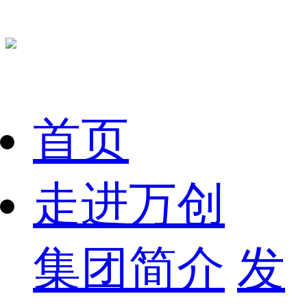
首页
走进万创
集团简介
发