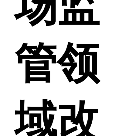
场监
管领
域改