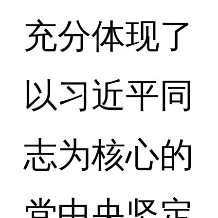
充分体现了
以习近平同
志为核心的
党中央坚定