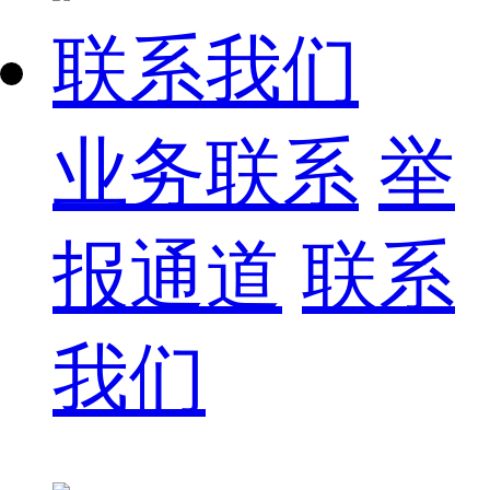
联系我们
业务联系
举
报通道
联系
我们