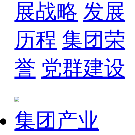
展战略
发展
历程
集团荣
誉
党群建设
集团产业