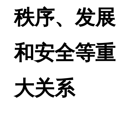
秩序、发展
和安全等重
大关系