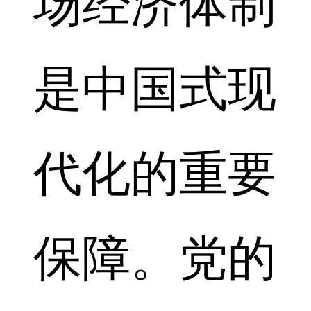
场经济体制
是中国式现
代化的重要
保障。党的