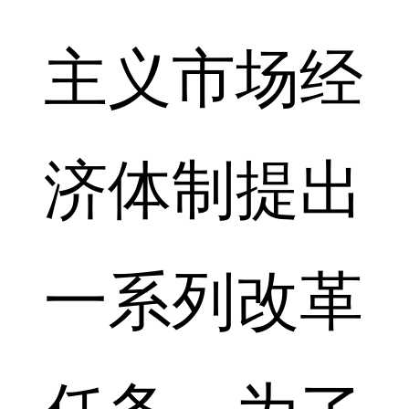
主义市场经
济体制提出
一系列改革