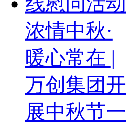
浓情中秋·
暖心常在 |
万创集团开
展中秋节一