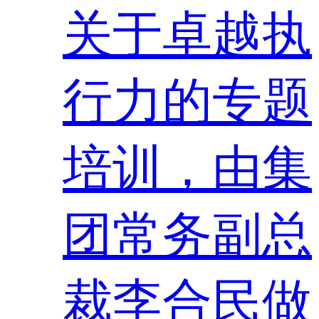
关于卓越执
行力的专题
培训，由集
团常务副总
裁李合民做