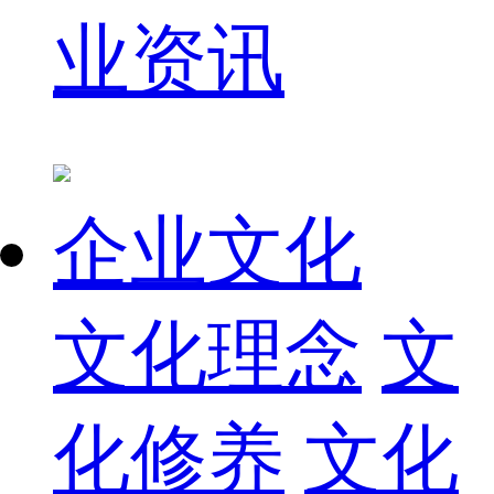
业资讯
企业文化
文化理念
文
化修养
文化