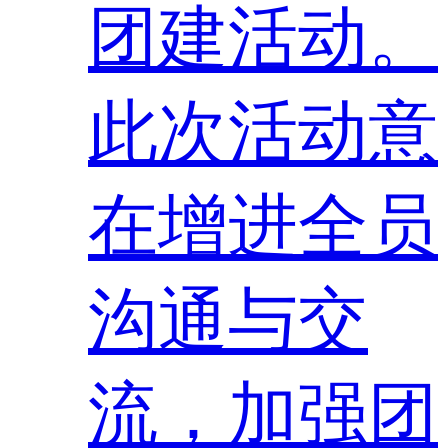
团建活动。
此次活动意
在增进全员
沟通与交
流，加强团