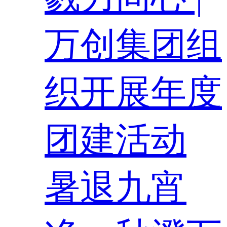
万创集团组
织开展年度
团建活动
暑退九宵