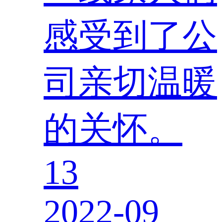
感受到了公
司亲切温暖
的关怀。
13
2022-09