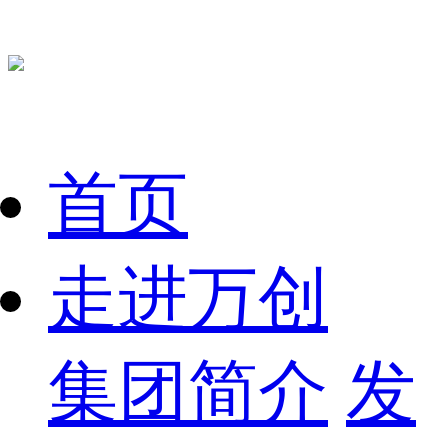
首页
走进万创
集团简介
发