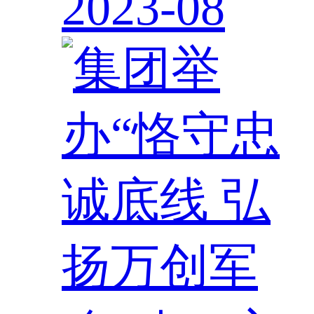
2023-08