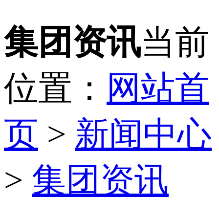
集团资讯
当前
位置：
网站首
页
>
新闻中心
>
集团资讯