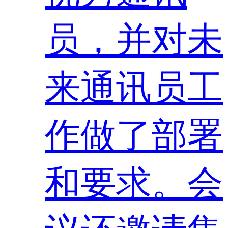
员，并对未
来通讯员工
作做了部署
和要求。会