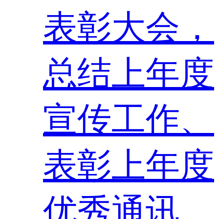
表彰大会，
总结上年度
宣传工作、
表彰上年度
优秀通讯