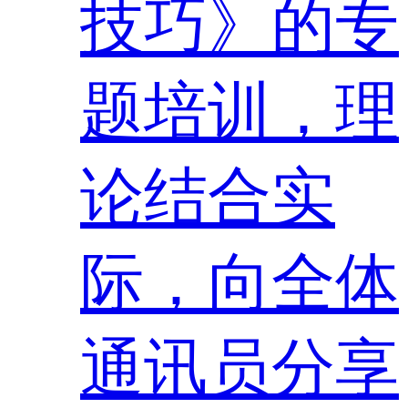
技巧》的专
题培训，理
论结合实
际，向全体
通讯员分享