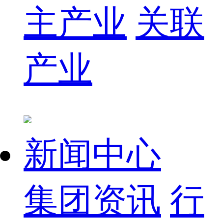
主产业
关联
产业
新闻中心
集团资讯
行