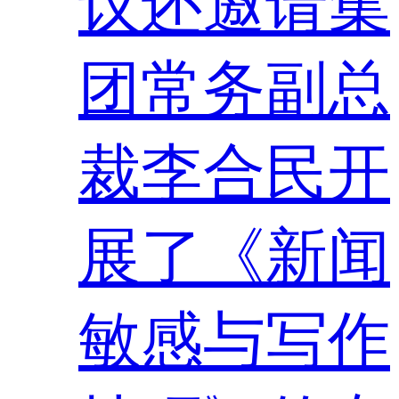
议还邀请集
团常务副总
裁李合民开
展了《新闻
敏感与写作