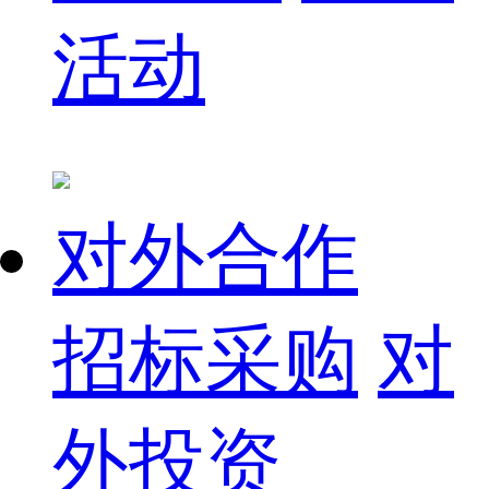
活动
对外合作
招标采购
对
外投资