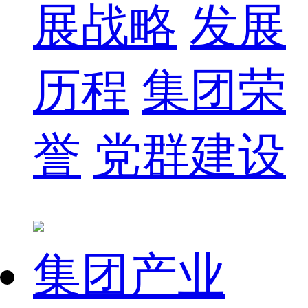
展战略
发展
历程
集团荣
誉
党群建设
集团产业