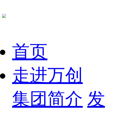
首页
走进万创
集团简介
发