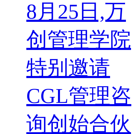
8月25日,万
创管理学院
特别邀请
CGL管理咨
询创始合伙