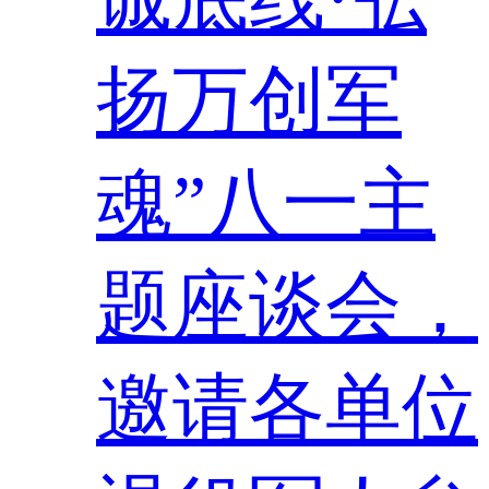
扬万创军
魂”八一主
题座谈会，
邀请各单位