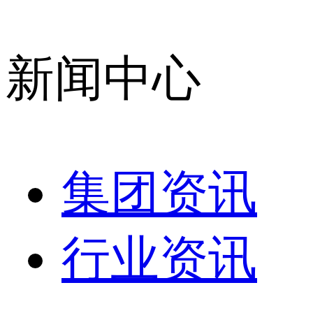
新闻中心
集团资讯
行业资讯