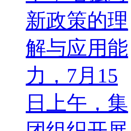
新政策的理
解与应用能
力，7月15
日上午，集
团组织开展