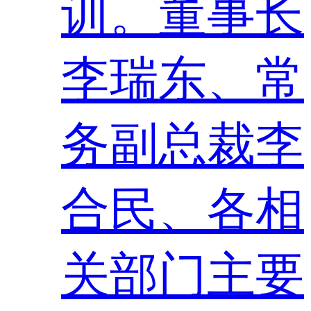
训。董事长
李瑞东、常
务副总裁李
合民、各相
关部门主要