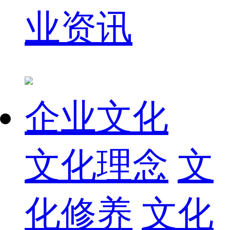
业资讯
企业文化
文化理念
文
化修养
文化