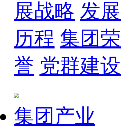
展战略
发展
历程
集团荣
誉
党群建设
集团产业