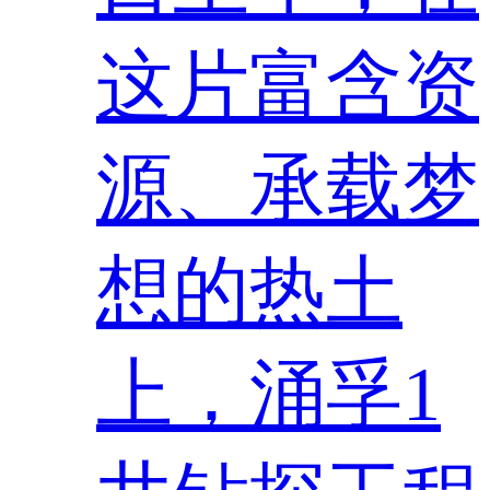
这片富含资
源、承载梦
想的热土
上，涌孚1