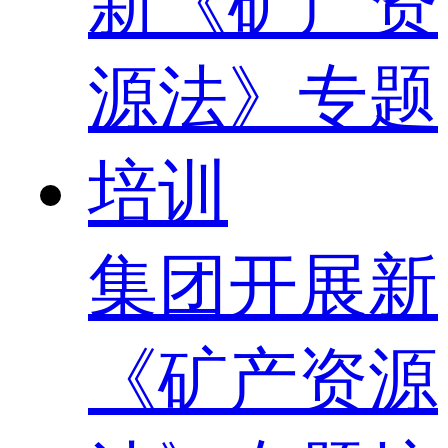
集团开展新
《矿产资源