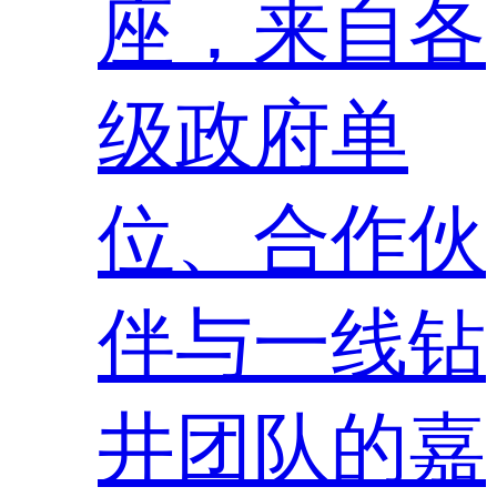
座，来自各
级政府单
位、合作伙
伴与一线钻
井团队的嘉