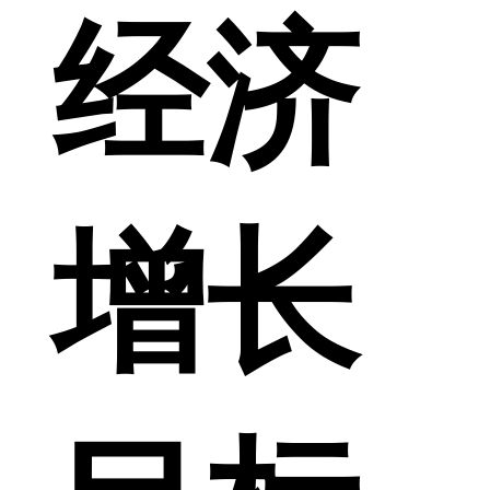
经济
增长