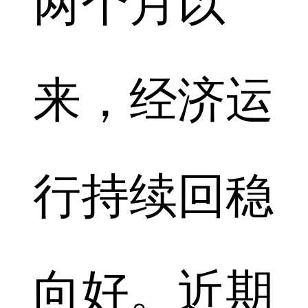
两个月以
来，经济运
行持续回稳
向好。近期