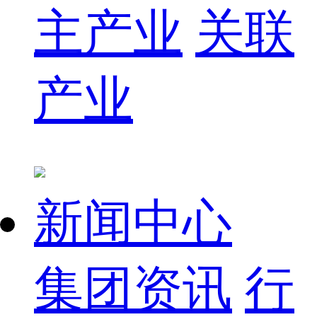
主产业
关联
产业
新闻中心
集团资讯
行