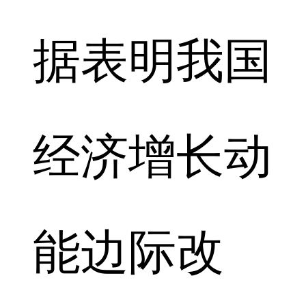
据表明我国
经济增长动
能边际改