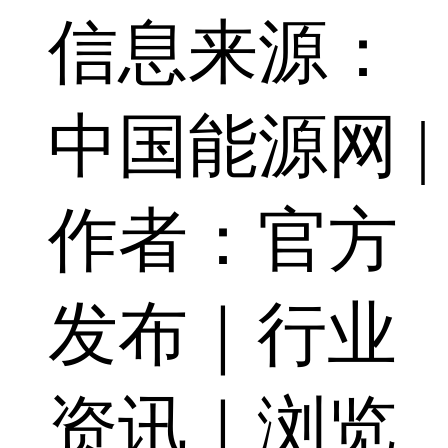
信息来源：
中国能源网 |
作者：官方
发布｜行业
资讯｜浏览