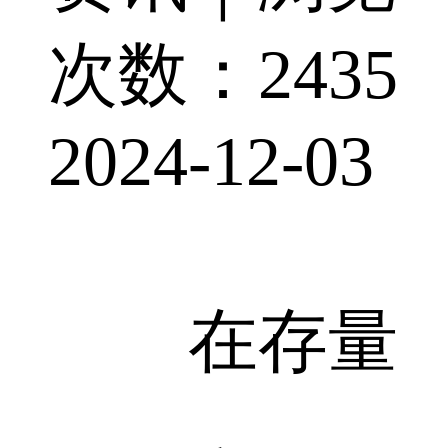
次数：2435
2024-12-03
在存量