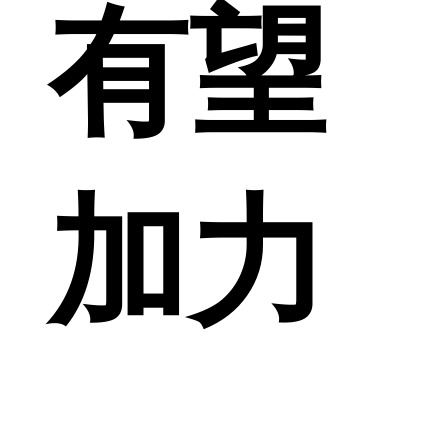
有望
加力