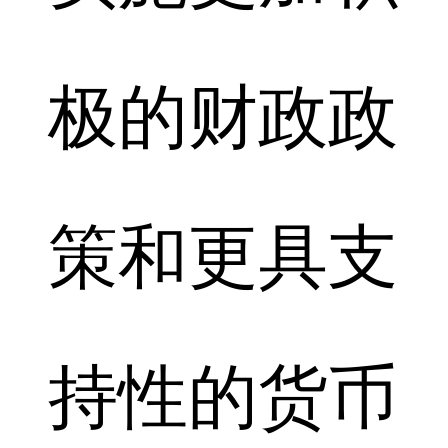
极的财政政
策和更具支
持性的货币