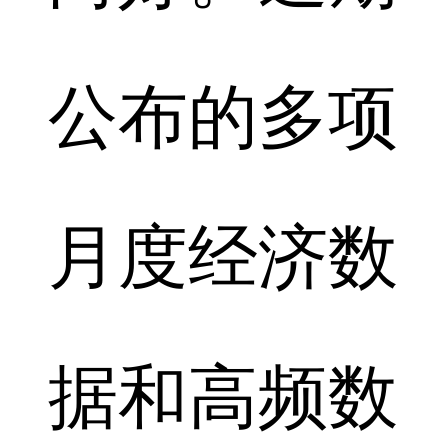
公布的多项
月度经济数
据和高频数