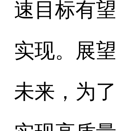
速目标有望
实现。展望
未来，为了