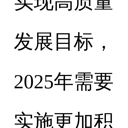
实现高质量
发展目标，
2025年需要
实施更加积