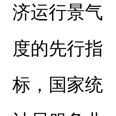
济运行景气
度的先行指
标，国家统