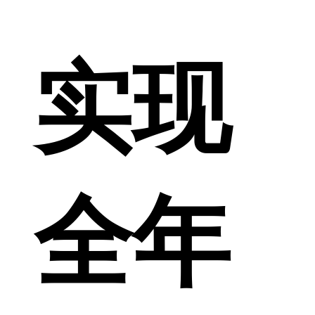
实现
全年