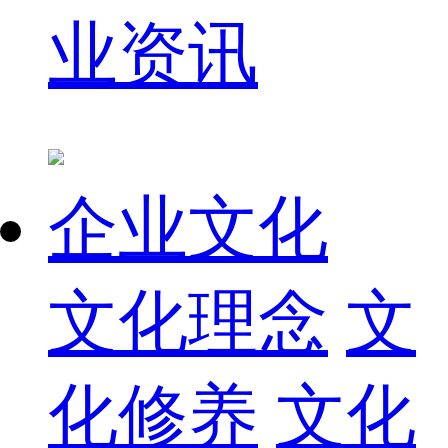
业资讯
企业文化
文化理念
文
化修养
文化