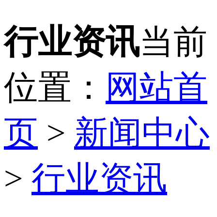
行业资讯
当前
位置：
网站首
页
>
新闻中心
>
行业资讯