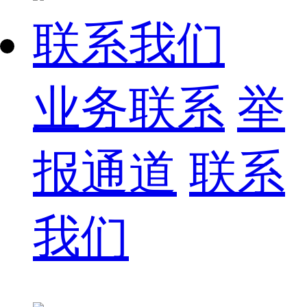
联系我们
业务联系
举
报通道
联系
我们