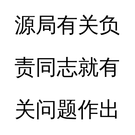
源局有关负
责同志就有
关问题作出