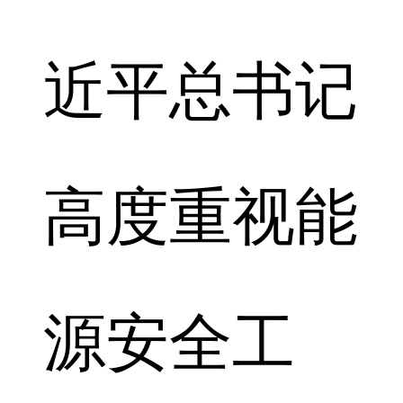
近平总书记
高度重视能
源安全工