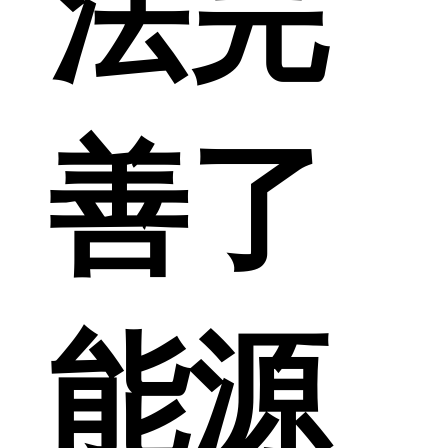
法完
善了
能源