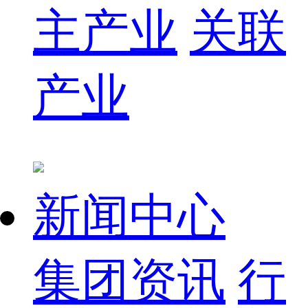
主产业
关联
产业
新闻中心
集团资讯
行