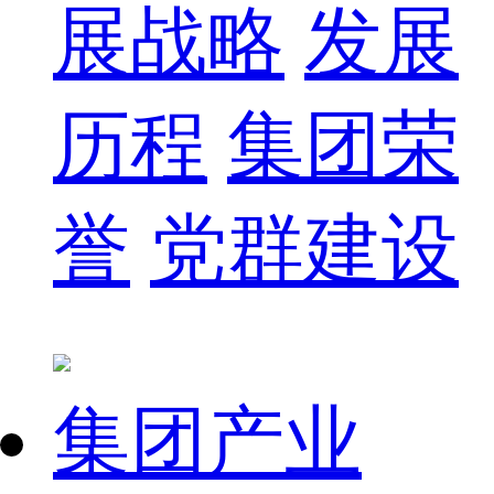
展战略
发展
历程
集团荣
誉
党群建设
集团产业