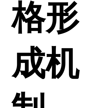
格形
成机