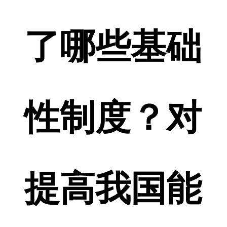
了哪些基础
性制度？对
提高我国能