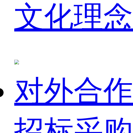
文化理念
对外合作
招标采购