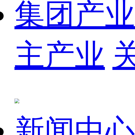
集团产业
主产业
新闻中心