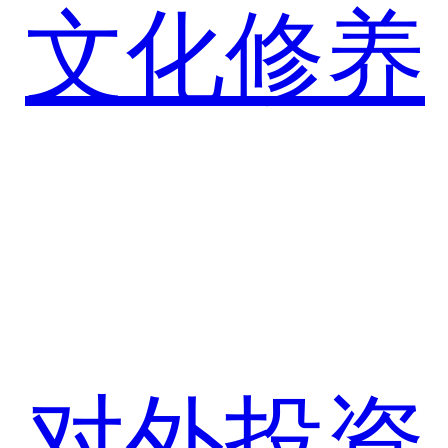
文化修养
对外投资