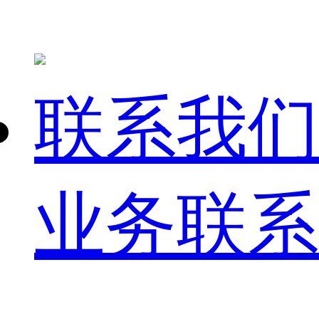
联系我们
业务联系