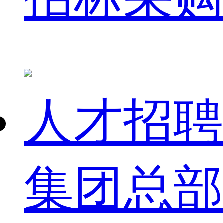
人才招聘
集团总部