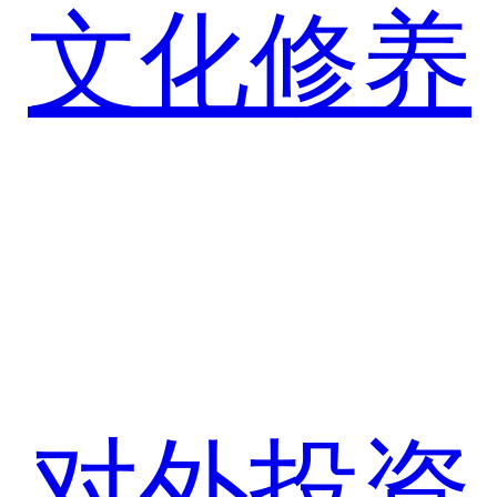
文化修养
对外投资