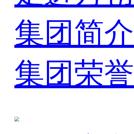
集团简介
集团荣誉