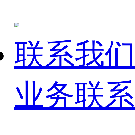
联系我们
业务联系