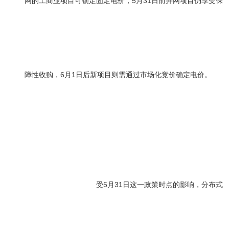
网的工商业项目可锁定固定电价，5月31日前并网项目仍享受保
障性收购，6月1日后新项目则需通过市场化竞价确定电价。
受5月31日这一政策时点的影响，分布式