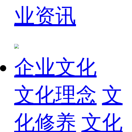
业资讯
企业文化
文化理念
文
化修养
文化