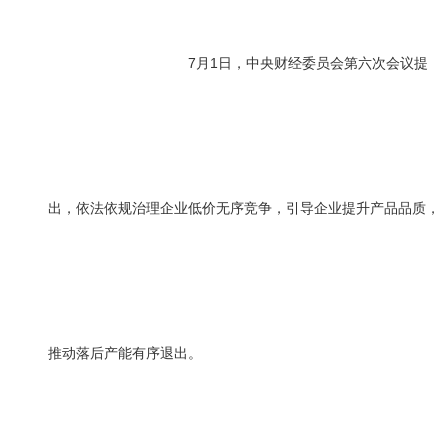
7月1日，中央财经委员会第六次会议提
出，依法依规治理企业低价无序竞争，引导企业提升产品品质，
推动落后产能有序退出。