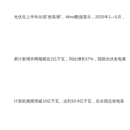
光伏在上半年出现“抢装潮”。Wind数据显示，2025年1—5月，
累计新增并网规模近2亿千瓦，同比增长57%，我国光伏发电累
计装机规模突破10亿千瓦，达到10.8亿千瓦，在全国总发电装