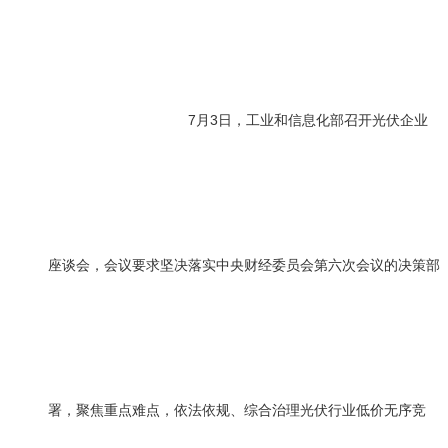
7月3日，工业和信息化部召开光伏企业
座谈会，会议要求坚决落实中央财经委员会第六次会议的决策部
署，聚焦重点难点，依法依规、综合治理光伏行业低价无序竞