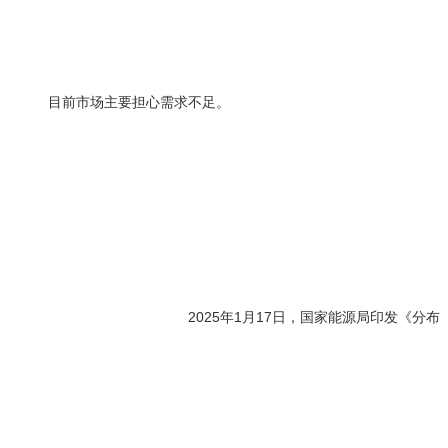
目前市场主要担心需求不足。
2025年1月17日，国家能源局印发《分布