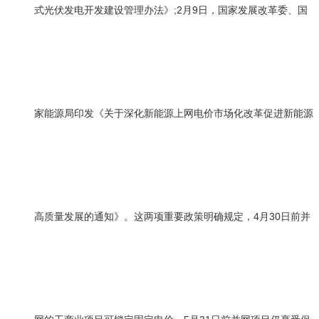
式光伏发电开发建设管理办法》;2月9日，国家发展改革委、国
家能源局印发《关于深化新能源上网电价市场化改革促进新能源
高质量发展的通知》。这两项重要政策明确规定，4月30日前并