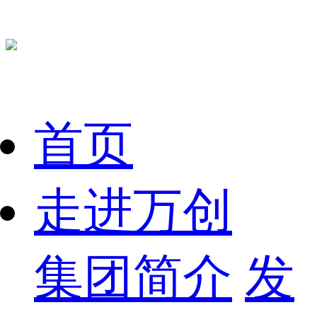
首页
走进万创
集团简介
发