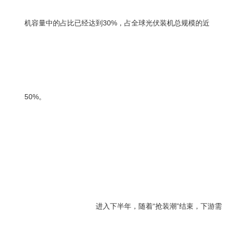
机容量中的占比已经达到30%，占全球光伏装机总规模的近
50%。
进入下半年，随着“抢装潮”结束，下游需