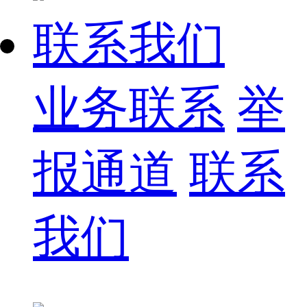
联系我们
业务联系
举
报通道
联系
我们