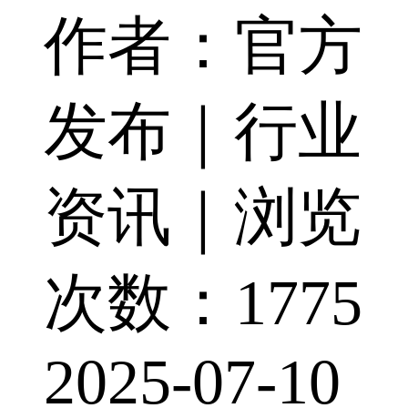
作者：官方
发布｜行业
资讯｜浏览
次数：1775
2025-07-10