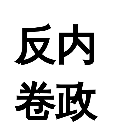
反内
卷政