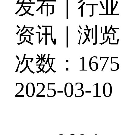
发布｜行业
资讯｜浏览
次数：1675
2025-03-10