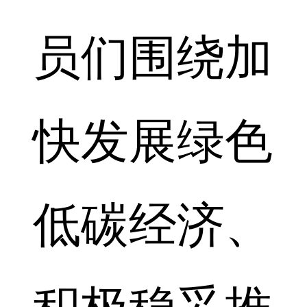
员们围绕加
快发展绿色
低碳经济、