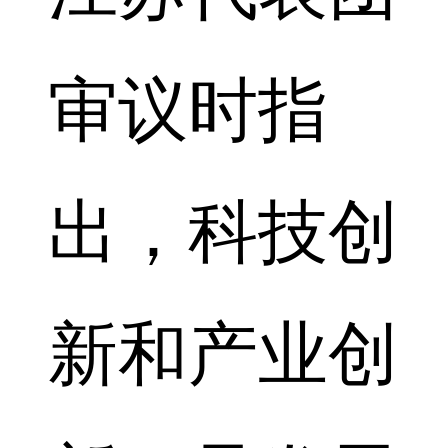
审议时指
出，科技创
新和产业创