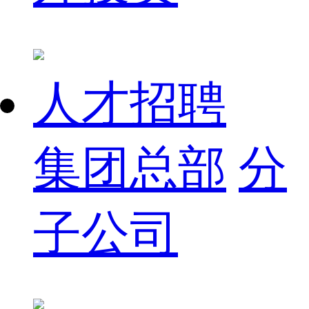
人才招聘
集团总部
分
子公司