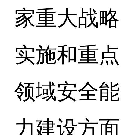
家重大战略
实施和重点
领域安全能
力建设方面