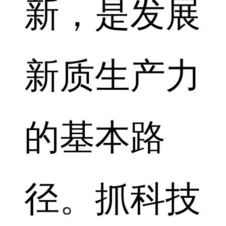
新，是发展
新质生产力
的基本路
径。抓科技