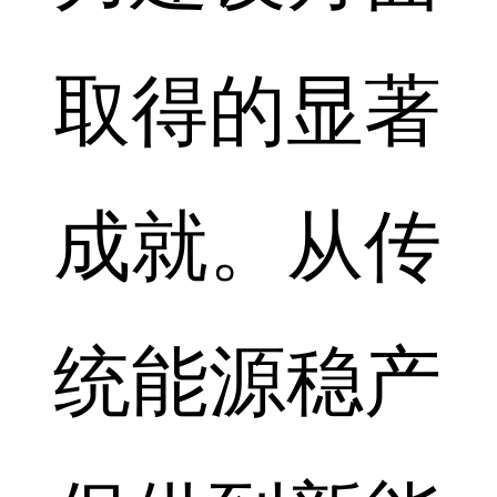
取得的显著
成就。从传
统能源稳产