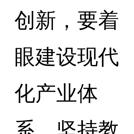
创新，要着
眼建设现代
化产业体
系，坚持教