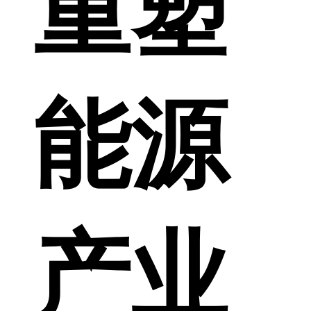
重塑
能源
产业