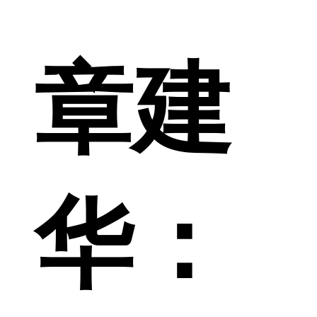
章建
华：