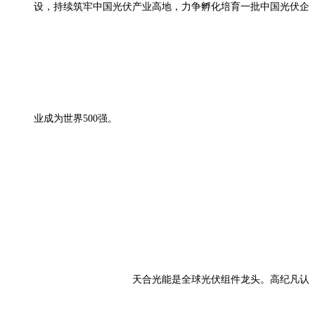
设，持续筑牢中国光伏产业高地，力争孵化培育一批中国光伏企
业成为世界500强。
天合光能是全球光伏组件龙头。高纪凡认