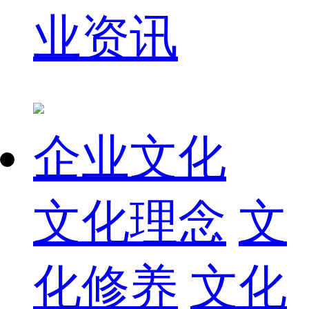
业资讯
企业文化
文化理念
文
化修养
文化