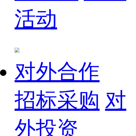
活动
对外合作
招标采购
对
外投资