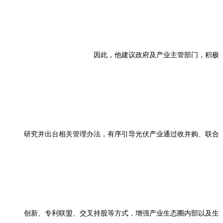
因此，他建议政府及产业主管部门，积极
研究并出台相关管理办法，有序引导光伏产业通过收并购、联合
创新、专利联盟、交叉持股等方式，增强产业生态圈内部以及生