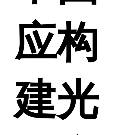
应构
建光