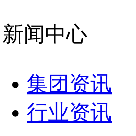
新闻中心
集团资讯
行业资讯