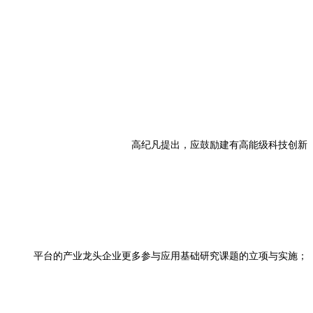
高纪凡提出，应鼓励建有高能级科技创新
平台的产业龙头企业更多参与应用基础研究课题的立项与实施；