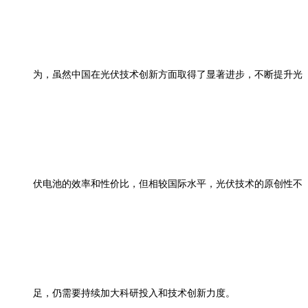
为，虽然中国在光伏技术创新方面取得了显著进步，不断提升光
伏电池的效率和性价比，但相较国际水平，光伏技术的原创性不
足，仍需要持续加大科研投入和技术创新力度。