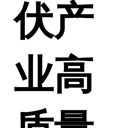
伏产
业高