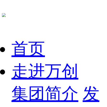
首页
走进万创
集团简介
发