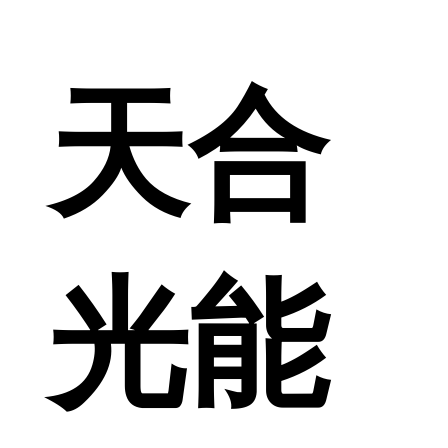
天合
光能