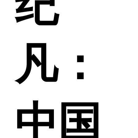
纪
凡：
中国