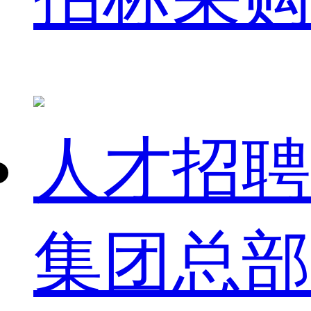
人才招聘
集团总部