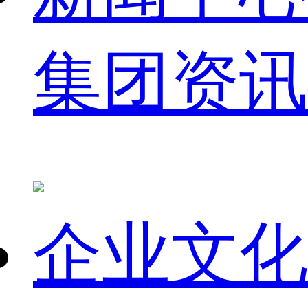
集团资讯
企业文化