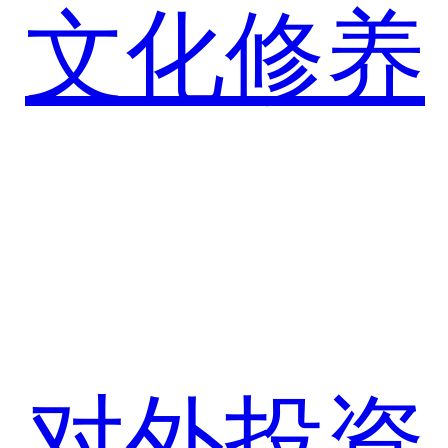
文化修养
对外投资