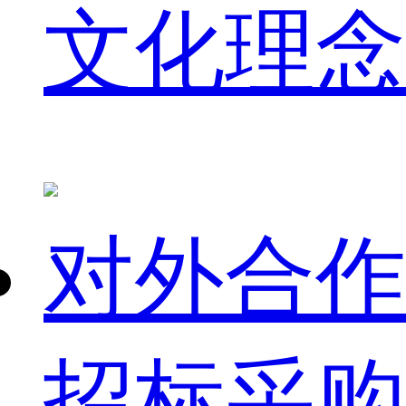
文化理念
对外合作
招标采购