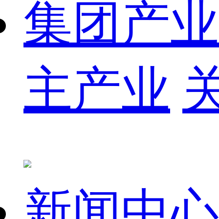
集团产业
主产业
新闻中心