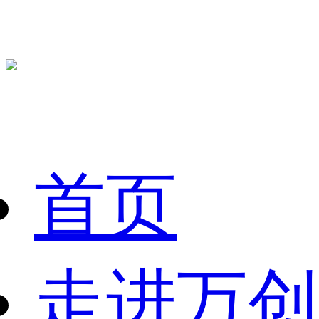
首页
走进万创